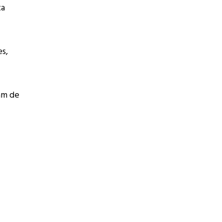
ta
es,
am de