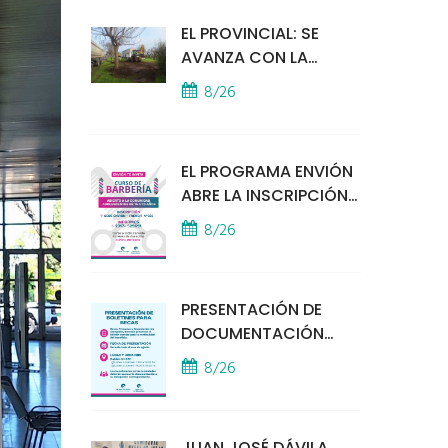
EL PROVINCIAL: SE
AVANZA CON LA
INSTALACIÓN DEL
8/26
MÓDULO POLICIAL
EL PROGRAMA ENVIÓN
ABRE LA INSCRIPCIÓN
A UN CURSO DE
8/26
BARBERÍA
PRESENTACIÓN DE
DOCUMENTACIÓN
PARA BECAS
8/26
EDUCATIVAS
JUAN JOSÉ DÁVILA