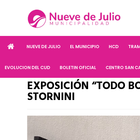
NUEVE DE JULIO
EL MUNICIPIO
HCD
TRAM
EVOLUCION DEL CUD
BOLETIN OFICIAL
CENTRO SAN C
EXPOSICIÓN “TODO B
STORNINI