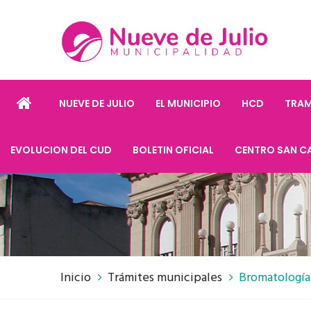
NUEVE DE JULIO
EL MUNICIPIO
HCD
TRAM
EVOLUCION DEL CUD
BOLETIN OFICIAL
CENTRO SAN C
Inicio
Trámites municipales
Bromatología