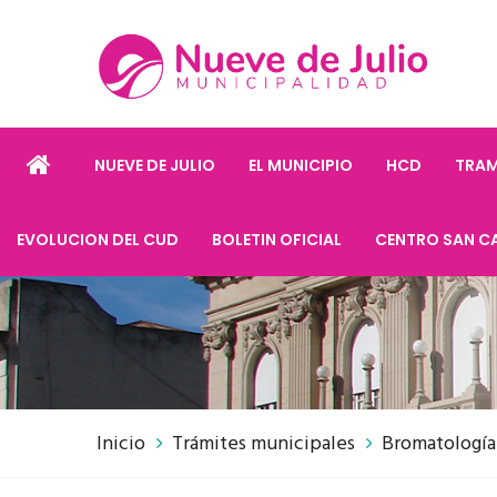
NUEVE DE JULIO
EL MUNICIPIO
HCD
TRAM
EVOLUCION DEL CUD
BOLETIN OFICIAL
CENTRO SAN C
Inicio
Trámites municipales
Bromatología