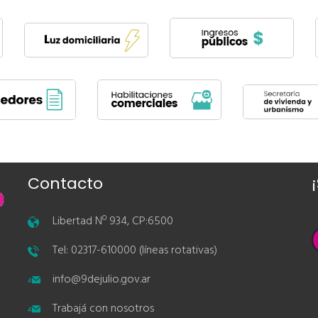
Contacto
Libertad Nº 934, CP:6500
Tel: 02317-610000 (líneas rotativas)
info@9dejulio.gov.ar
Trabajá con nosotros